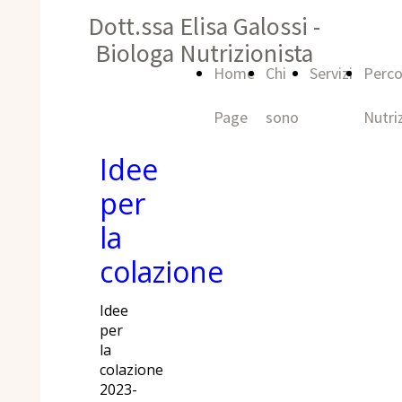
Dott.ssa Elisa Galossi -
Biologa Nutrizionista
Home
Chi
Servizi
Perco
Page
sono
Nutri
Idee
per
la
colazione
Idee
per
la
colazione
2023-